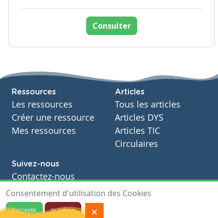
Consulter
Ressources
Articles
Les ressources
Tous les articles
Créer une ressource
Articles DYS
Mes ressources
Articles TIC
Circulaires
Suivez-nous
Contactez-nous
Soutien scolaire
Consentement d'utilisation des Cookies
Notre page Facebook
J'accepte
Je refuse