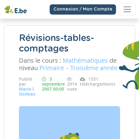
Connexion / Mon Compte
Révisions-tables-
comptages
Dans le cours :
Mathématiques
de
niveau
Primaire – Troisième année
Publié
3
1551
par
septembre
2914
téléchargements
Marie-l
2007 00:00
vues
Godeau