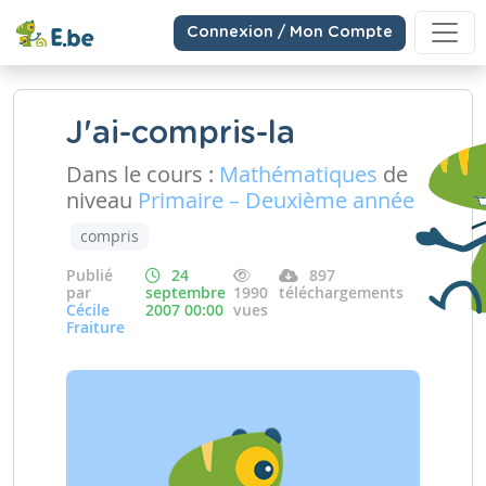
Connexion / Mon Compte
J'ai-compris-la
Dans le cours :
Mathématiques
de
niveau
Primaire – Deuxième année
compris
Publié
24
897
par
septembre
1990
téléchargements
Cécile
2007 00:00
vues
Fraiture