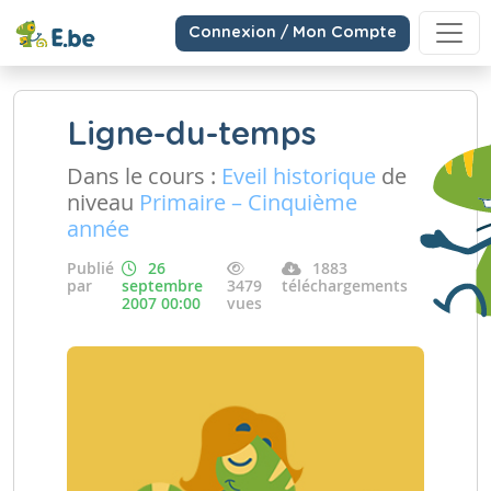
Connexion / Mon Compte
Ligne-du-temps
Dans le cours :
Eveil historique
de
niveau
Primaire – Cinquième
année
Publié
26
1883
par
septembre
3479
téléchargements
2007 00:00
vues