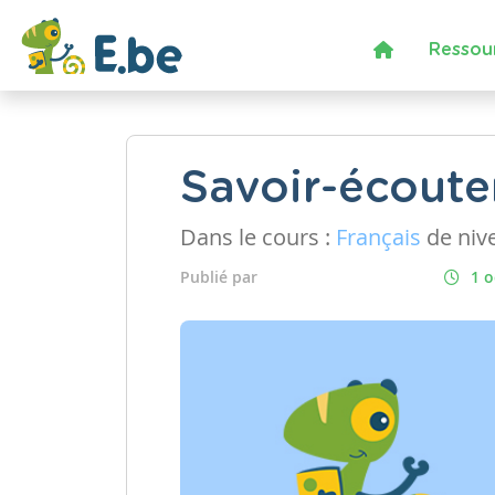
Ressou
Savoir-écouter
Dans le cours :
Français
de niv
Publié par
1 o