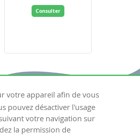
Consulter
ur votre appareil afin de vous
uivez-nous
ous pouvez désactiver l'usage
ntactez-nous
Soutien scolaire
uivant votre navigation sur
Notre page Facebook
dez la permission de
S'inscrire à notre newsletter