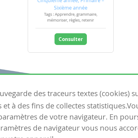
Cinquième année, Primaire –
Sixième année
Tags : Apprendre, grammaire,
mémoriser, règles, retenir
Consulter
auvegarde des traceurs textes (cookies) s
Articles
S
et à des fins de collectes statistiques.V
Tous les articles
Co
Articles DYS
paramètres de votre navigateur. En pours
Articles TIC
aramètres de navigateur vous nous accor
Circulaires