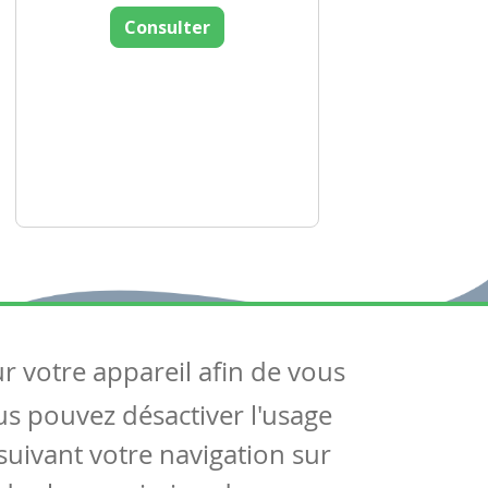
Consulter
ur votre appareil afin de vous
uivez-nous
ous pouvez désactiver l'usage
ntactez-nous
Soutien scolaire
uivant votre navigation sur
Notre page Facebook