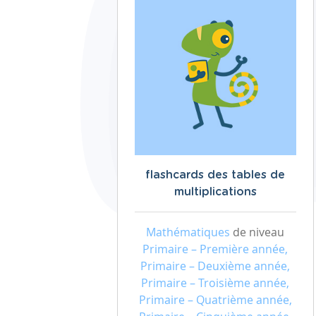
flashcards des tables de
multiplications
Mathématiques
de niveau
Primaire – Première année,
Primaire – Deuxième année,
Primaire – Troisième année,
Primaire – Quatrième année,