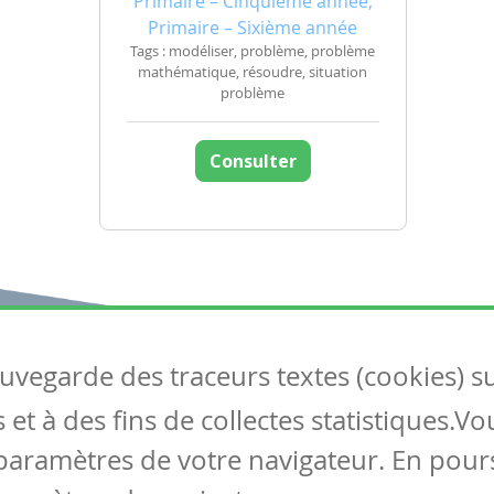
Primaire – Cinquième année,
Primaire – Sixième année
Tags : modéliser, problème, problème
mathématique, résoudre, situation
problème
Consulter
auvegarde des traceurs textes (cookies) s
Articles
S
et à des fins de collectes statistiques.V
Tous les articles
Co
Articles DYS
paramètres de votre navigateur. En pours
Articles TIC