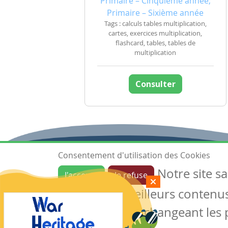
Primaire – Cinquième année,
Primaire – Sixième année
Tags : calculs tables multiplication,
cartes, exercices multiplication,
flashcard, tables, tables de
multiplication
Consulter
Consentement d'utilisation des Cookies
Notre site s
J'accepte
Je refuse
Ressources
garantir de meilleurs contenus 
Les ressources
Créer une ressource
des cookies en changeant les 
Mes ressources