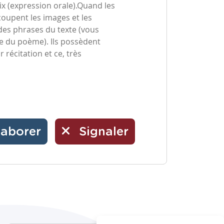
oix (expression orale).Quand les
coupent les images et les
des phrases du texte (vous
ne du poème). Ils possèdent
 récitation et ce, très
laborer
Signaler