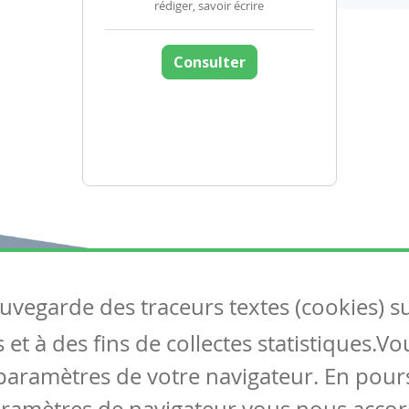
rédiger, savoir écrire
Consulter
auvegarde des traceurs textes (cookies) s
Articles
S
et à des fins de collectes statistiques.V
Tous les articles
Co
Articles DYS
paramètres de votre navigateur. En pours
Articles TIC