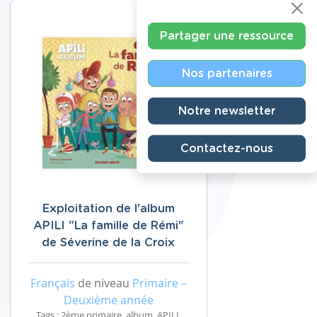
Partager une ressource
Nos partenaires
Notre newsletter
Contactez-nous
Exploitation de l'album
APILI "La famille de Rémi"
de Séverine de la Croix
Français
de niveau
Primaire –
Deuxième année
Tags : 2ème primaire, album, APILI,