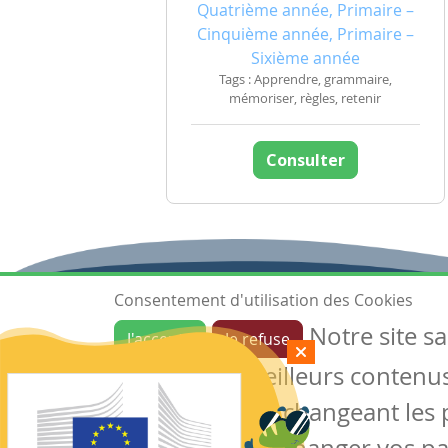
Quatrième année, Primaire –
Cinquième année, Primaire –
Sixième année
Tags : Apprendre, grammaire,
mémoriser, règles, retenir
Consulter
Consentement d'utilisation des Cookies
Notre site s
J'accepte
Je refuse
Ressources
garantir de meilleurs contenus 
Les ressources
Créer une ressource
des cookies en changeant les 
Mes ressources