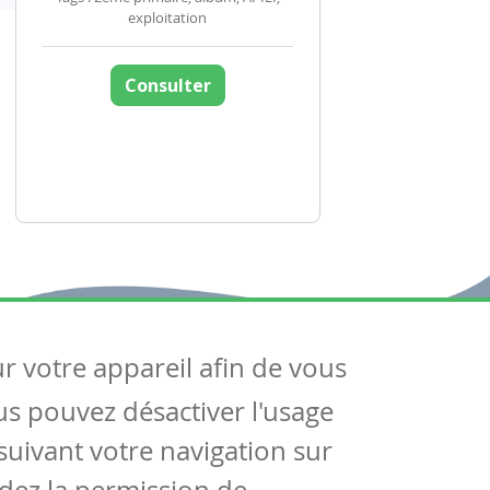
exploitation
Consulter
ur votre appareil afin de vous
uivez-nous
ous pouvez désactiver l'usage
ntactez-nous
Soutien scolaire
uivant votre navigation sur
Notre page Facebook