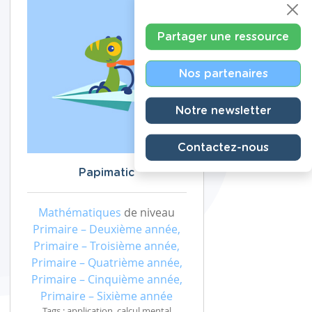
Partager une ressource
Nos partenaires
Notre newsletter
Contactez-nous
Papimatic
Mathématiques
de niveau
Primaire – Deuxième année,
Primaire – Troisième année,
Primaire – Quatrième année,
Primaire – Cinquième année,
Primaire – Sixième année
Tags : application, calcul mental