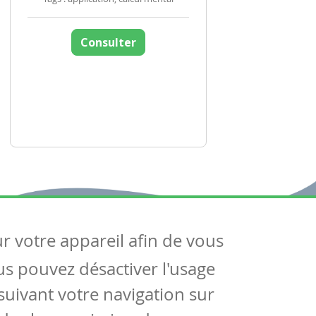
Consulter
ur votre appareil afin de vous
uivez-nous
ous pouvez désactiver l'usage
ntactez-nous
Soutien scolaire
uivant votre navigation sur
Notre page Facebook