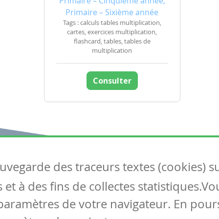
Primaire – Cinquième année,
Primaire – Sixième année
Tags : calculs tables multiplication,
cartes, exercices multiplication,
flashcard, tables, tables de
multiplication
Consulter
auvegarde des traceurs textes (cookies) s
Articles
S
et à des fins de collectes statistiques.V
Tous les articles
Co
Articles DYS
paramètres de votre navigateur. En pours
Articles TIC