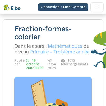
Connexion / Mon Compte
Fraction-formes-
colorier
Dans le cours :
Mathématiques
de
niveau
Primaire – Troisième année
Publié
16
1615
par
octobre
2754
téléchargements
2007 00:00
vues