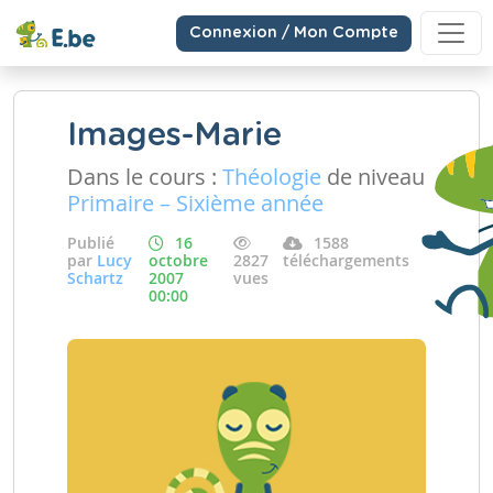
Connexion / Mon Compte
Images-Marie
Dans le cours :
Théologie
de niveau
Primaire – Sixième année
Publié
16
1588
par
Lucy
octobre
2827
téléchargements
Schartz
2007
vues
00:00