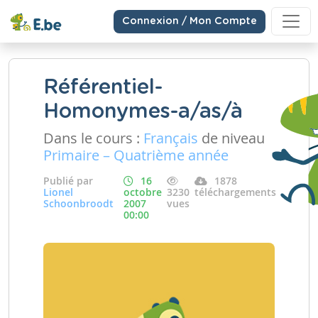
Connexion / Mon Compte
Référentiel-
Homonymes-a/as/à
Dans le cours :
Français
de niveau
Primaire – Quatrième année
Publié par
16
1878
Lionel
octobre
3230
téléchargements
Schoonbroodt
2007
vues
00:00