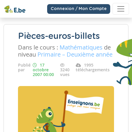
Connexion / Mon Compte
Pièces-euros-billets
Dans le cours :
Mathématiques
de
niveau
Primaire – Deuxième année
Publié
17
1995
par
octobre
3240
téléchargements
2007 00:00
vues