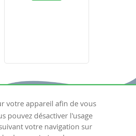
ur votre appareil afin de vous
uivez-nous
ous pouvez désactiver l'usage
ntactez-nous
Soutien scolaire
uivant votre navigation sur
Notre page Facebook