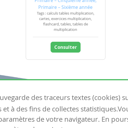
Primaire – Cinquième année,
Primaire – Sixième année
Tags : calculs tables multiplication,
cartes, exercices multiplication,
flashcard, tables, tables de
multiplication
Consulter
auvegarde des traceurs textes (cookies) s
Articles
S
et à des fins de collectes statistiques.V
Tous les articles
Co
Articles DYS
paramètres de votre navigateur. En pours
Articles TIC