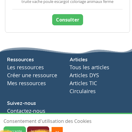
truite vache poule escargot coloriage animaux ferme
Consulter
Ressources
Articles
Les ressources
Tous les articles
Créer une ressource
Articles DYS
Mes ressources
Articles TIC
Circulaires
Suivez-nous
Contactez-nous
Soutien scolaire
Consentement d'utilisation des Cookies
Notre page Facebook
J'accepte
Je refuse