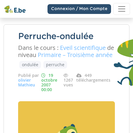
Connexion / Mon Compte
Perruche-ondulée
Dans le cours :
Eveil scientifique
de
niveau
Primaire – Troisième année
ondulée
perruche
Publié par
19
449
olivier
octobre
1267
téléchargements
Mathieu
2007
vues
00:00