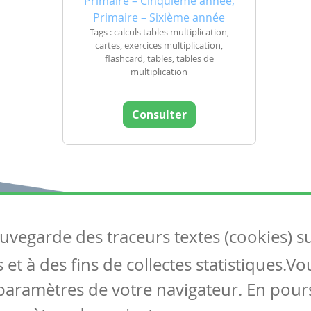
Primaire – Cinquième année,
Primaire – Sixième année
Tags : calculs tables multiplication,
cartes, exercices multiplication,
flashcard, tables, tables de
multiplication
Consulter
auvegarde des traceurs textes (cookies) s
Articles
S
et à des fins de collectes statistiques.V
Tous les articles
Co
Articles DYS
paramètres de votre navigateur. En pours
Articles TIC