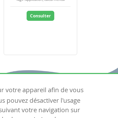
Consulter
ur votre appareil afin de vous
uivez-nous
ous pouvez désactiver l'usage
ntactez-nous
Soutien scolaire
uivant votre navigation sur
Notre page Facebook