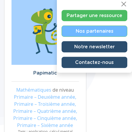
Partager une ressource
Nos partenaires
Notre newsletter
Contactez-nous
Papimatic
Mathématiques
de niveau
Primaire – Deuxième année,
Primaire – Troisième année,
Primaire – Quatrième année,
Primaire – Cinquième année,
Primaire – Sixième année
Tags : application, calcul mental