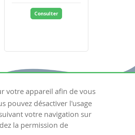
Consulter
ur votre appareil afin de vous
uivez-nous
ous pouvez désactiver l'usage
ntactez-nous
Soutien scolaire
uivant votre navigation sur
Notre page Facebook
dez la permission de
S'inscrire à notre newsletter