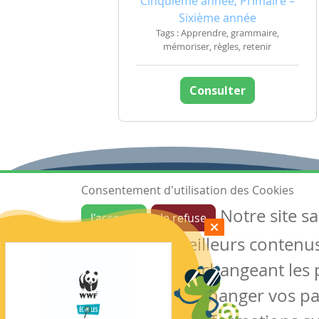
Cinquième année, Primaire –
Sixième année
Tags : Apprendre, grammaire,
mémoriser, règles, retenir
Consulter
Consentement d'utilisation des Cookies
Notre site s
J'accepte
Je refuse
Ressources
garantir de meilleurs contenus 
Les ressources
Créer une ressource
des cookies en changeant les 
Mes ressources
notre site sans changer vos p