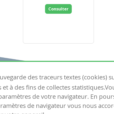
Consulter
auvegarde des traceurs textes (cookies) s
Articles
S
et à des fins de collectes statistiques.V
Tous les articles
Co
Articles DYS
paramètres de votre navigateur. En pours
Articles TIC
aramètres de navigateur vous nous accor
Circulaires