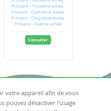
Primaire – Deuxième année,
Primaire – Troisième année,
Primaire – Quatrième année,
Primaire – Cinquième année,
Primaire – Sixième année
Consulter
ur votre appareil afin de vous
uivez-nous
ous pouvez désactiver l'usage
ntactez-nous
Soutien scolaire