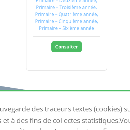
Primaire – Deuxième année,
Primaire – Troisième année,
Primaire – Quatrième année,
Primaire – Cinquième année,
Primaire – Sixième année
Consulter
auvegarde des traceurs textes (cookies) s
Articles
S
et à des fins de collectes statistiques.V
Tous les articles
Co
Articles DYS