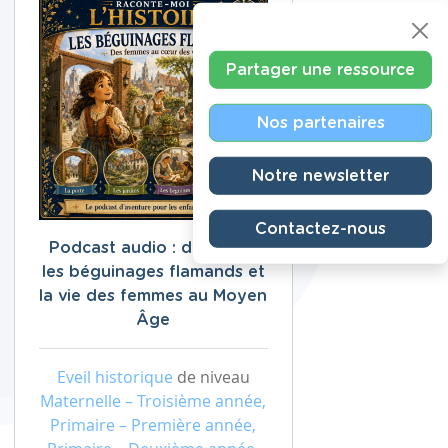
Partager une ressource
Nos partenaires
Notre newsletter
Contactez-nous
Podcast audio : découvrir
les béguinages flamands et
la vie des femmes au Moyen
Âge
Eveil historique
de niveau
Maternelle – Troisième année,
Primaire – Première année,