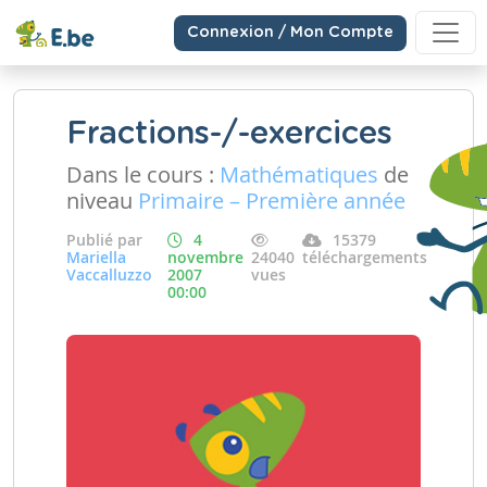
Connexion / Mon Compte
Fractions-/-exercices
Dans le cours :
Mathématiques
de
niveau
Primaire – Première année
Publié par
4
15379
Mariella
novembre
24040
téléchargements
Vaccalluzzo
2007
vues
00:00