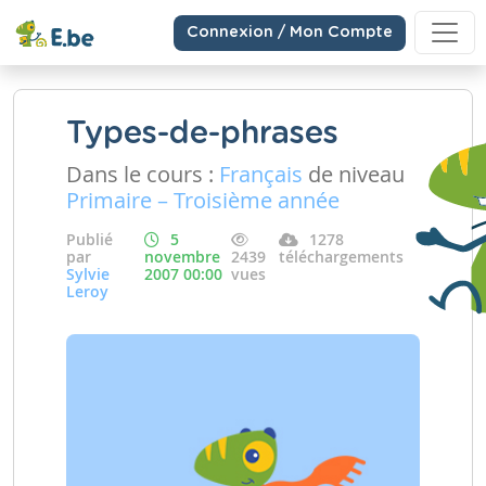
Connexion / Mon Compte
Types-de-phrases
Dans le cours :
Français
de niveau
Primaire – Troisième année
Publié
5
1278
par
novembre
2439
téléchargements
Sylvie
2007 00:00
vues
Leroy