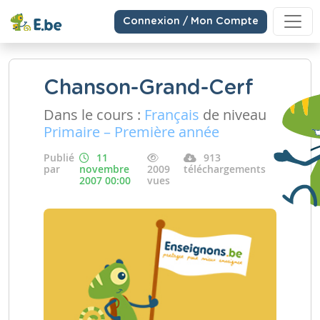
Connexion / Mon Compte
Chanson-Grand-Cerf
Dans le cours :
Français
de niveau
Primaire – Première année
Publié
11
913
par
novembre
2009
téléchargements
2007 00:00
vues