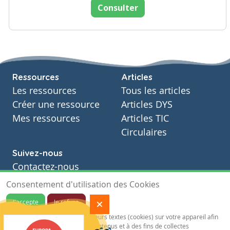
Consulter
Ressources
Articles
Les ressources
Tous les articles
Créer une ressource
Articles DYS
Mes ressources
Articles TIC
Circulaires
Suivez-nous
Contactez-nous
Soutien scolaire
Consentement d'utilisation des Cookies
Notre page Facebook
J'accepte
Je refuse
S'inscrire à notre newsletter
Notre site sauvegarde des traceurs textes (cookies) sur votre appareil afin
de vous garantir de meilleurs contenus et à des fins de collectes