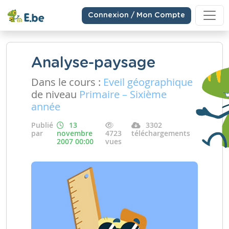
Connexion / Mon Compte
Analyse-paysage
Dans le cours :
Eveil géographique
de niveau
Primaire – Sixième
année
Publié
13
3302
par
novembre
4723
téléchargements
2007 00:00
vues