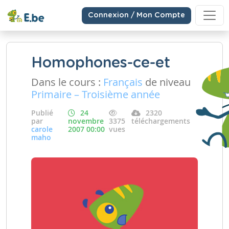
Connexion / Mon Compte
Homophones-ce-et
Dans le cours :
Français
de niveau
Primaire – Troisième année
Publié
24
2320
par
novembre
3375
téléchargements
carole
2007 00:00
vues
maho