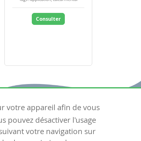
Consulter
ur votre appareil afin de vous
uivez-nous
ous pouvez désactiver l'usage
ntactez-nous
Soutien scolaire
uivant votre navigation sur
Notre page Facebook