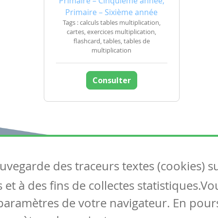
Primaire – Cinquième année,
Primaire – Sixième année
Tags : calculs tables multiplication,
cartes, exercices multiplication,
flashcard, tables, tables de
multiplication
Consulter
auvegarde des traceurs textes (cookies) s
Articles
S
et à des fins de collectes statistiques.V
Tous les articles
Co
Articles DYS
paramètres de votre navigateur. En pours
Articles TIC