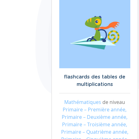
flashcards des tables de
multiplications
Mathématiques
de niveau
Primaire – Première année,
Primaire – Deuxième année,
Primaire – Troisième année,
Primaire – Quatrième année,