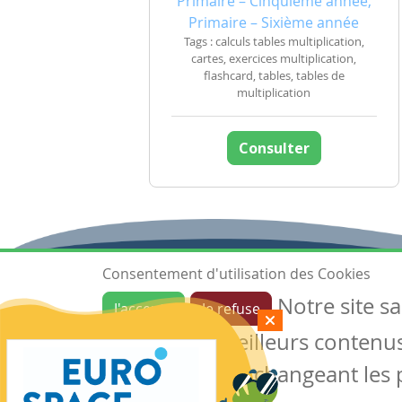
Primaire – Cinquième année,
Primaire – Sixième année
Tags : calculs tables multiplication,
cartes, exercices multiplication,
flashcard, tables, tables de
multiplication
Consulter
Consentement d'utilisation des Cookies
Notre site s
J'accepte
Je refuse
Ressources
garantir de meilleurs contenus 
Les ressources
Créer une ressource
des cookies en changeant les 
Mes ressources