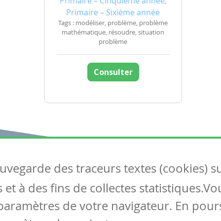
Primaire – Cinquième année,
Primaire – Sixième année
Tags : modéliser, problème, problème
mathématique, résoudre, situation
problème
Consulter
auvegarde des traceurs textes (cookies) s
Articles
S
et à des fins de collectes statistiques.V
Tous les articles
Co
Articles DYS
paramètres de votre navigateur. En pours
Articles TIC