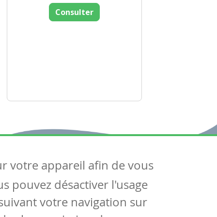
Consulter
ur votre appareil afin de vous
uivez-nous
ous pouvez désactiver l'usage
ntactez-nous
Soutien scolaire
uivant votre navigation sur
Notre page Facebook