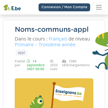
Connexion / Mon Compte
Noms-communs-appl
Dans le cours :
Français
de niveau
Primaire – Troisième année
appl
Publié
14
1086
par
septembre
2033
téléchargements
2007 00:00
vues