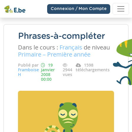
Connexion / Mon Compte
Phrases-à-compléter
Dans le cours :
Français
de niveau
Primaire – Première année
Publié par
19
1598
Framboise
janvier
2944
téléchargements
H
2008
vues
00:00