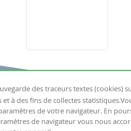
auvegarde des traceurs textes (cookies) s
Articles
S
et à des fins de collectes statistiques.V
Tous les articles
Co
Articles DYS
paramètres de votre navigateur. En pours
Articles TIC
aramètres de navigateur vous nous accor
Circulaires