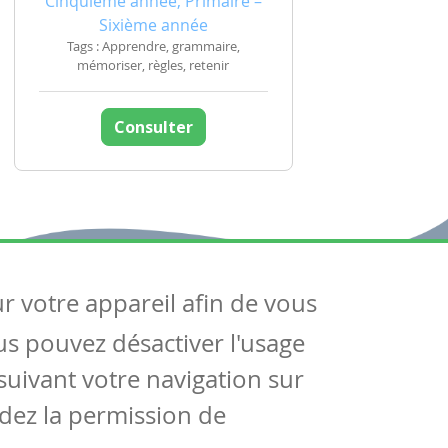
Cinquième année, Primaire –
Sixième année
Tags : Apprendre, grammaire,
mémoriser, règles, retenir
Consulter
ur votre appareil afin de vous
uivez-nous
ous pouvez désactiver l'usage
ntactez-nous
Soutien scolaire
uivant votre navigation sur
Notre page Facebook
dez la permission de
S'inscrire à notre newsletter