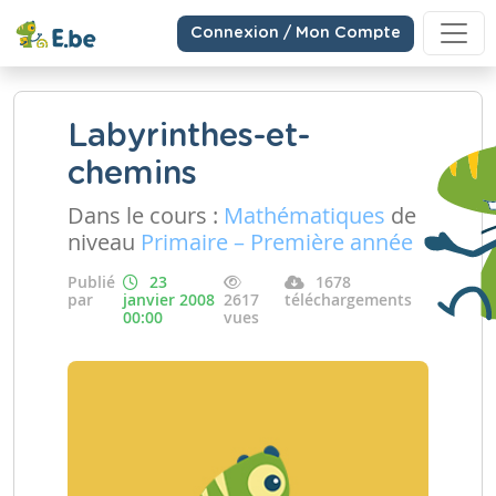
Connexion / Mon Compte
Labyrinthes-et-
chemins
Dans le cours :
Mathématiques
de
niveau
Primaire – Première année
Publié
23
1678
par
janvier 2008
2617
téléchargements
00:00
vues