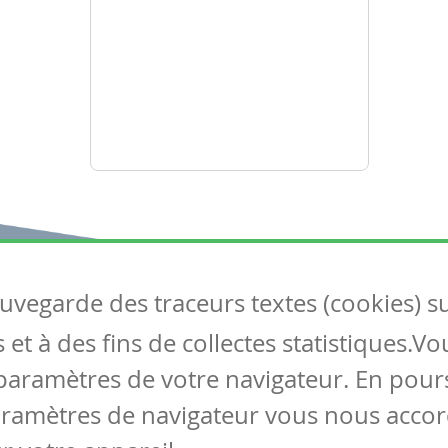
auvegarde des traceurs textes (cookies) s
Articles
S
et à des fins de collectes statistiques.V
Tous les articles
Co
Articles DYS
paramètres de votre navigateur. En pours
Articles TIC
aramètres de navigateur vous nous accor
Circulaires