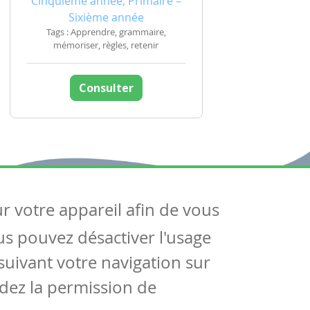
Cinquième année, Primaire –
Sixième année
Tags : Apprendre, grammaire,
mémoriser, règles, retenir
Consulter
ur votre appareil afin de vous
uivez-nous
ous pouvez désactiver l'usage
ntactez-nous
Soutien scolaire
uivant votre navigation sur
Notre page Facebook
dez la permission de
S'inscrire à notre newsletter