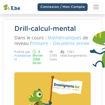
Connexion / Mon Compte
Drill-calcul-mental
Dans le cours :
Mathématiques
de
niveau
Primaire – Deuxième année
Publié par
8
1361
Framboise
février
2795
téléchargements
H
2008
vues
00:00