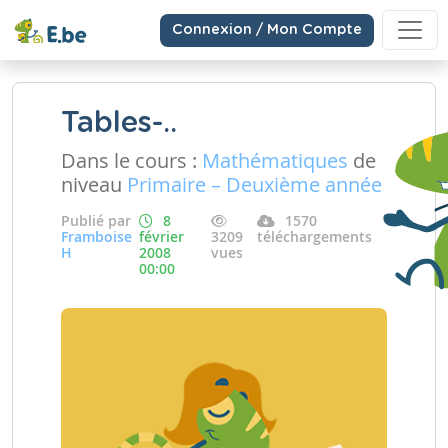
Connexion / Mon Compte
Tables-..
Dans le cours :
Mathématiques
de
niveau
Primaire – Deuxième année
Publié par
8
1570
Framboise
février
3209
téléchargements
H
2008
vues
00:00