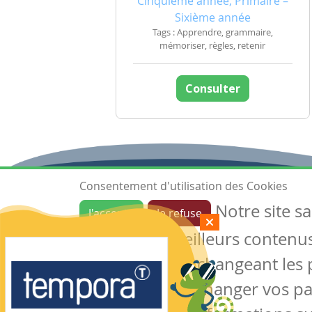
Cinquième année, Primaire –
Sixième année
Tags : Apprendre, grammaire,
mémoriser, règles, retenir
Consulter
Consentement d'utilisation des Cookies
Notre site s
J'accepte
Je refuse
Ressources
garantir de meilleurs contenus 
Les ressources
Créer une ressource
des cookies en changeant les 
Mes ressources
notre site sans changer vos p