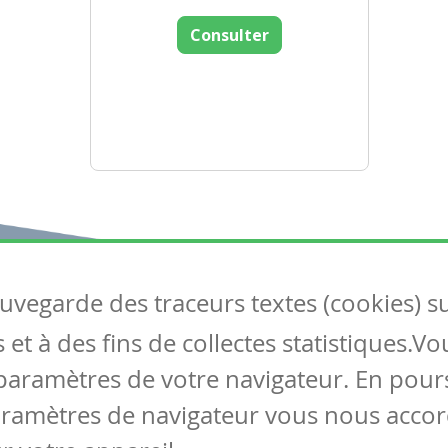
Consulter
auvegarde des traceurs textes (cookies) s
Articles
S
et à des fins de collectes statistiques.V
Tous les articles
Co
Articles DYS
paramètres de votre navigateur. En pours
Articles TIC
aramètres de navigateur vous nous accor
Circulaires