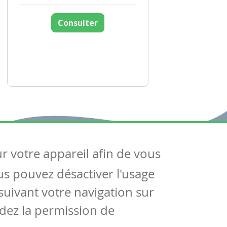
Consulter
ur votre appareil afin de vous
uivez-nous
ous pouvez désactiver l'usage
ntactez-nous
Soutien scolaire
uivant votre navigation sur
Notre page Facebook
dez la permission de
S'inscrire à notre newsletter