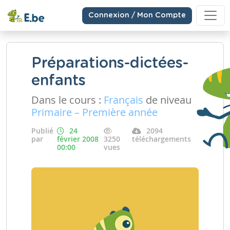
Connexion / Mon Compte
Préparations-dictées-
enfants
Dans le cours :
Français
de niveau
Primaire – Première année
Publié
24
2094
par
février 2008
3250
téléchargements
00:00
vues