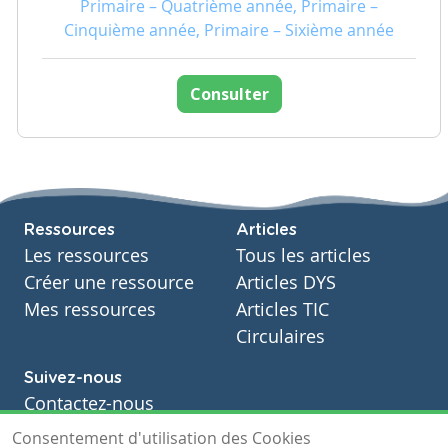
Primaire – Quatrième année, Primaire –
Cinquième année, Primaire – Sixième année
Consulter
Ressources
Articles
Les ressources
Tous les articles
Créer une ressource
Articles DYS
Mes ressources
Articles TIC
Circulaires
Suivez-nous
Contactez-nous
Soutien scolaire
Consentement d'utilisation des Cookies