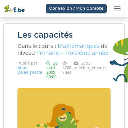
Connexion / Mon Compte
Les capacités
Dans le cours :
Mathématiques
de
niveau
Primaire – Troisième année
Publié par
25
2732
Anne
avril
4708
téléchargements
Delavignette
2008
vues
00:00