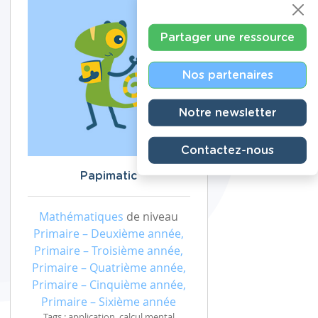
Partager une ressource
Nos partenaires
Notre newsletter
Contactez-nous
Papimatic
Mathématiques
de niveau
Primaire – Deuxième année,
Primaire – Troisième année,
Primaire – Quatrième année,
Primaire – Cinquième année,
Primaire – Sixième année
Tags : application, calcul mental