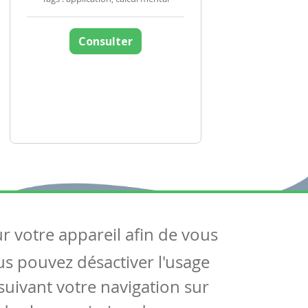
Consulter
ur votre appareil afin de vous
uivez-nous
ous pouvez désactiver l'usage
ntactez-nous
Soutien scolaire
uivant votre navigation sur
Notre page Facebook