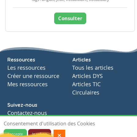
Consulter
Ressources
Articles
Les ressources
Tous les articles
Créer une ressource
Articles DYS
Mes ressources
Articles TIC
Circulaires
Suivez-nous
Contactez-nous
Soutien scolaire
Consentement d'utilisation des Cookies
Notre page Facebook
J'accepte
Je refuse