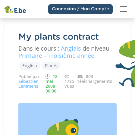
Connexion / Mon Compte
My plants contract
Dans le cours :
Anglais
de niveau
Primaire – Troisième année
English
Plants
Publié par
18
803
Sébastien
mai
1785
téléchargements
Lemmens
2008
vues
00:00