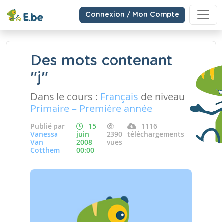
Connexion / Mon Compte
Des mots contenant
"j"
Dans le cours :
Français
de niveau
Primaire – Première année
Publié par
15
1116
Vanessa
juin
2390
téléchargements
Van
2008
vues
Cotthem
00:00