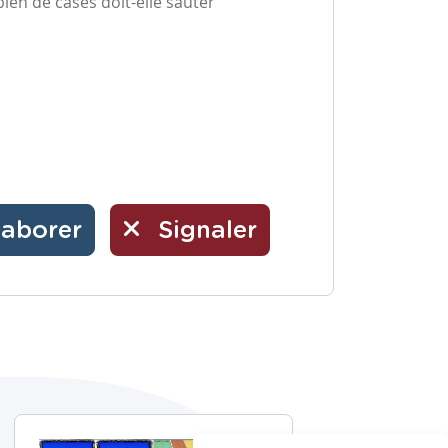
bien de cases doit-elle sauter
laborer
Signaler