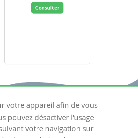
Consulter
ur votre appareil afin de vous
uivez-nous
ous pouvez désactiver l'usage
ntactez-nous
Soutien scolaire
uivant votre navigation sur
Notre page Facebook