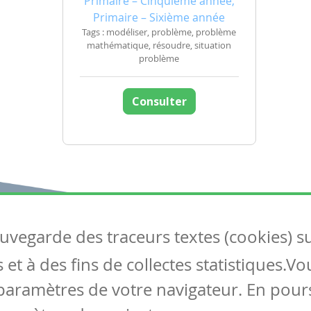
Primaire – Cinquième année,
Primaire – Sixième année
Tags : modéliser, problème, problème
mathématique, résoudre, situation
problème
Consulter
auvegarde des traceurs textes (cookies) s
Articles
S
et à des fins de collectes statistiques.V
Tous les articles
Co
Articles DYS
paramètres de votre navigateur. En pours
Articles TIC