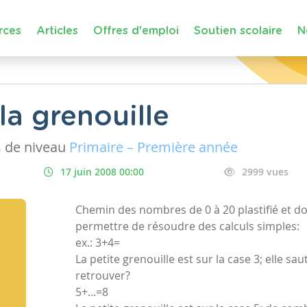
rces
Articles
Offres d'emploi
Soutien scolaire
N
la grenouille
s
de niveau
Primaire – Première année
17 juin 2008 00:00
2999 vues
Chemin des nombres de 0 à 20 plastifié et d
permettre de résoudre des calculs simples:
ex.: 3+4=
La petite grenouille est sur la case 3; elle sau
retrouver?
5+...=8