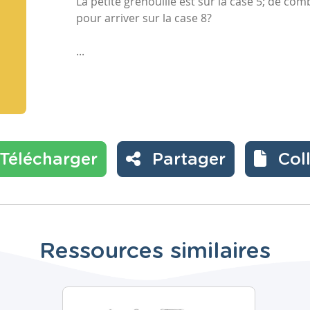
La petite grenouille est sur la case 5; de com
pour arriver sur la case 8?
...
Télécharger
Partager
Col
Ressources similaires