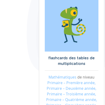
flashcards des tables de
multiplications
Mathématiques
de niveau
Primaire – Première année,
Primaire – Deuxième année,
Primaire – Troisième année,
Primaire – Quatrième année,