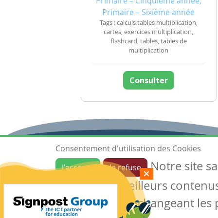
Primaire – Cinquième année,
Primaire – Sixième année
Tags : calculs tables multiplication,
cartes, exercices multiplication,
flashcard, tables, tables de
multiplication
Consulter
Consentement d'utilisation des Cookies
Notre site s
J'accepte
Je refuse
Ressources
garantir de meilleurs contenus 
Les ressources
Créer une ressource
des cookies en changeant les 
Mes ressources