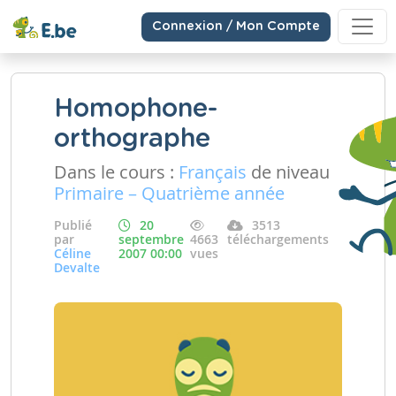
Connexion / Mon Compte
Homophone-
orthographe
Dans le cours :
Français
de niveau
Primaire – Quatrième année
Publié
20
3513
par
septembre
4663
téléchargements
Céline
2007 00:00
vues
Devalte