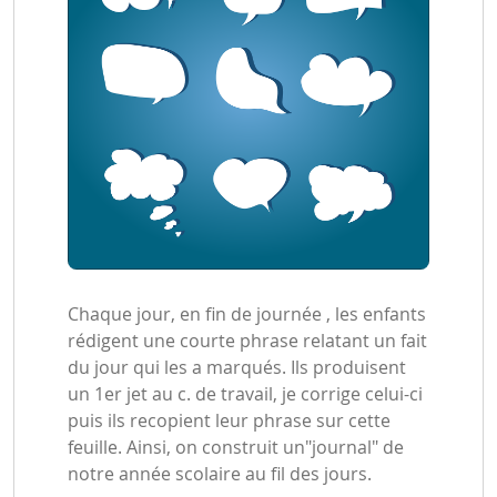
Chaque jour, en fin de journée , les enfants
rédigent une courte phrase relatant un fait
du jour qui les a marqués. Ils produisent
un 1er jet au c. de travail, je corrige celui-ci
puis ils recopient leur phrase sur cette
feuille. Ainsi, on construit un"journal" de
notre année scolaire au fil des jours.