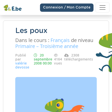
Connexion / Mon Compte
Les poux
Dans le cours :
Français
de niveau
Primaire – Troisième année
Publié
20
2308
par
septembre
4164
téléchargements
valérie
2008 00:00
vues
devosse