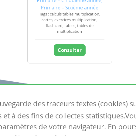
Primaire – Cinquième année,
Primaire – Sixième année
Tags : calculs tables multiplication,
cartes, exercices multiplication,
flashcard, tables, tables de
multiplication
Consulter
auvegarde des traceurs textes (cookies) s
Articles
S
et à des fins de collectes statistiques.V
Tous les articles
Co
Articles DYS
paramètres de votre navigateur. En pours
Articles TIC