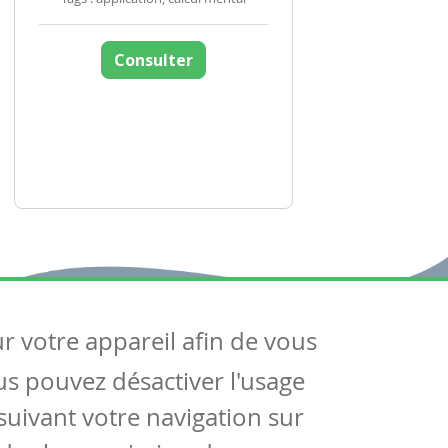
Consulter
ur votre appareil afin de vous
uivez-nous
ous pouvez désactiver l'usage
ntactez-nous
Soutien scolaire
uivant votre navigation sur
Notre page Facebook