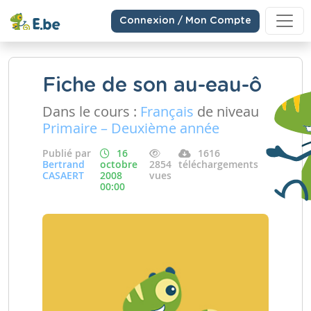
Connexion / Mon Compte
Fiche de son au-eau-ô
Dans le cours :
Français
de niveau
Primaire – Deuxième année
Publié par
16
1616
Bertrand
octobre
2854
téléchargements
CASAERT
2008
vues
00:00