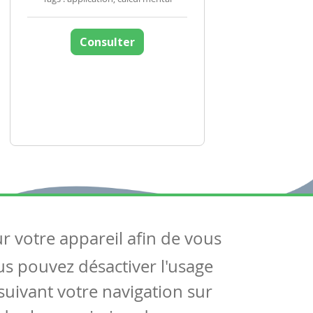
Consulter
ur votre appareil afin de vous
uivez-nous
ous pouvez désactiver l'usage
ntactez-nous
Soutien scolaire
uivant votre navigation sur
Notre page Facebook