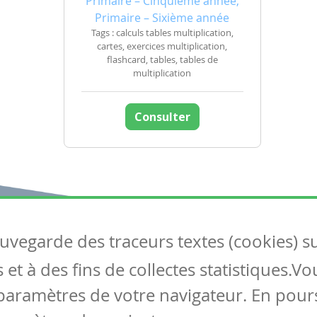
Primaire – Cinquième année,
Primaire – Sixième année
Tags : calculs tables multiplication,
cartes, exercices multiplication,
flashcard, tables, tables de
multiplication
Consulter
auvegarde des traceurs textes (cookies) s
Articles
S
et à des fins de collectes statistiques.V
Tous les articles
Co
Articles DYS
paramètres de votre navigateur. En pours
Articles TIC