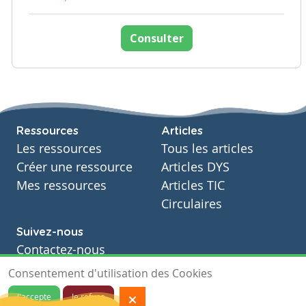
Consulter
Ressources
Articles
Les ressources
Tous les articles
Créer une ressource
Articles DYS
Mes ressources
Articles TIC
Circulaires
Suivez-nous
Contactez-nous
Soutien scolaire
Consentement d'utilisation des Cookies
Notre page Facebook
J'accepte
Je refuse