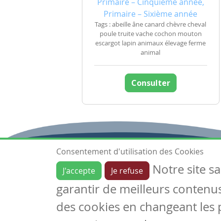
Primaire – Cinquième année,
Primaire – Sixième année
Tags : abeille âne canard chèvre cheval
poule truite vache cochon mouton
escargot lapin animaux élevage ferme
animal
Consulter
Consentement d'utilisation des Cookies
Notre site s
J'accepte
Je refuse
Ressources
garantir de meilleurs contenus 
Les ressources
Créer une ressource
des cookies en changeant les 
Mes ressources