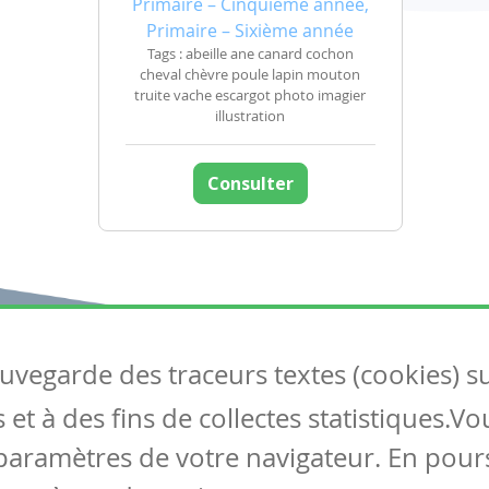
Primaire – Cinquième année,
Primaire – Sixième année
Tags : abeille ane canard cochon
cheval chèvre poule lapin mouton
truite vache escargot photo imagier
illustration
Consulter
auvegarde des traceurs textes (cookies) s
Articles
S
et à des fins de collectes statistiques.V
Tous les articles
Co
Articles DYS
paramètres de votre navigateur. En pours
Articles TIC