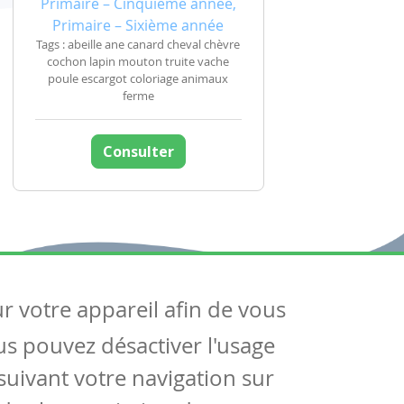
Primaire – Cinquième année,
Primaire – Sixième année
Tags : abeille ane canard cheval chèvre
cochon lapin mouton truite vache
poule escargot coloriage animaux
ferme
Consulter
ur votre appareil afin de vous
uivez-nous
ous pouvez désactiver l'usage
ntactez-nous
Soutien scolaire
uivant votre navigation sur
Notre page Facebook