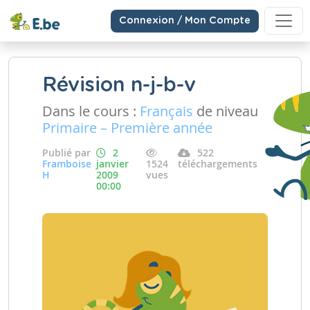
Connexion / Mon Compte
Révision n-j-b-v
Dans le cours :
Français
de niveau
Primaire – Première année
Publié par
2
522
Framboise
janvier
1524
téléchargements
H
2009
vues
00:00