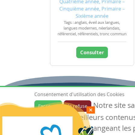
Quatrième année, Primaire –
Cinquième année, Primaire –
Sixième année
Tags : anglais, éveil aux langues,
langues modernes, néerlandais,
référentiel, référentiels, tronc commun
Consulter
Consentement d'utilisation des Cookies
Notre site s
J'accepte
Je refuse
Ressources
garantir de meilleurs contenus 
Les ressources
Créer une ressource
des cookies en changeant les 
Mes ressources