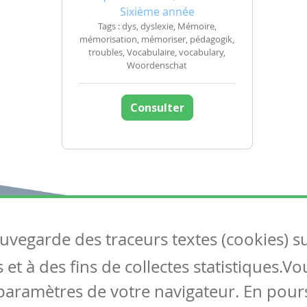
Sixième année
Tags : dys, dyslexie, Mémoire,
mémorisation, mémoriser, pédagogik,
troubles, Vocabulaire, vocabulary,
Woordenschat
Consulter
auvegarde des traceurs textes (cookies) s
Articles
S
et à des fins de collectes statistiques.V
Tous les articles
Co
Articles DYS
paramètres de votre navigateur. En pours
Articles TIC