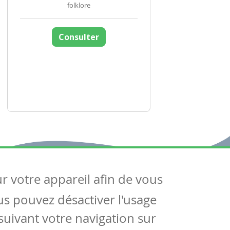
folklore
Consulter
ur votre appareil afin de vous
uivez-nous
ous pouvez désactiver l'usage
ntactez-nous
Soutien scolaire
uivant votre navigation sur
Notre page Facebook