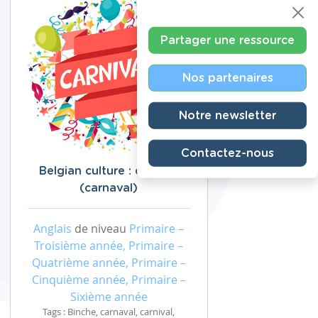
Partager une ressource
Nos partenaires
Notre newsletter
Contactez-nous
Belgian culture : carnival
(carnaval)
Anglais
de niveau
Primaire –
Troisième année, Primaire –
Quatrième année, Primaire –
Cinquième année, Primaire –
Sixième année
Tags : Binche, carnaval, carnival,