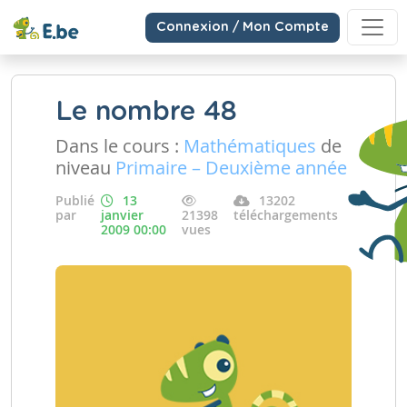
Connexion / Mon Compte
Le nombre 48
Dans le cours :
Mathématiques
de
niveau
Primaire – Deuxième année
Publié
13
13202
par
janvier
21398
téléchargements
2009 00:00
vues